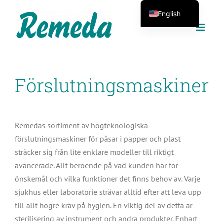
Skip
English
to
Svenska
content
Français
Deutsch
Förslutningsmaskiner
Español
Remedas sortiment av högteknologiska
förslutningsmaskiner för påsar i papper och plast
sträcker sig från lite enklare modeller till riktigt
avancerade. Allt beroende på vad kunden har för
önskemål och vilka funktioner det finns behov av.
Varje
sjukhus eller laboratorie strävar alltid efter att leva upp
till allt högre krav på hygien. En viktig del av detta är
sterilisering av instrument och andra produkter. Enbart